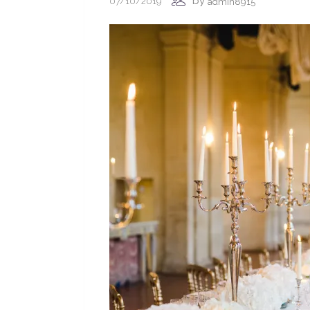
by
07/10/2019
admin8915