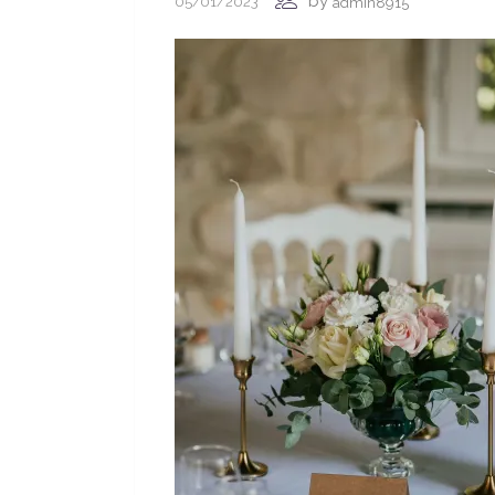
by
05/01/2023
admin8915