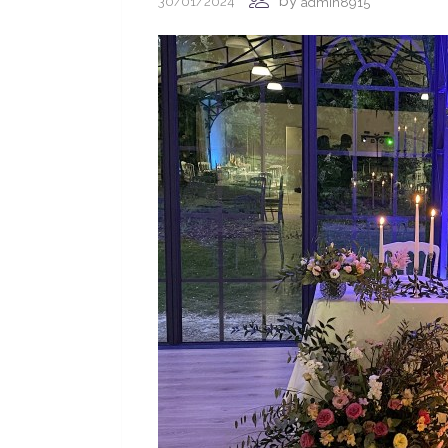
by
30/01/2024
admin8915