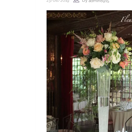
by
23/08/2019
admin8915