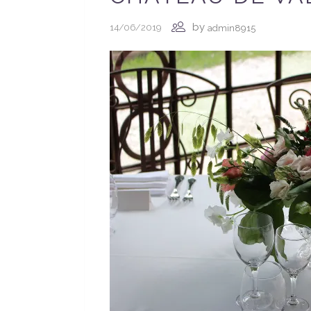
by
14/06/2019
admin8915