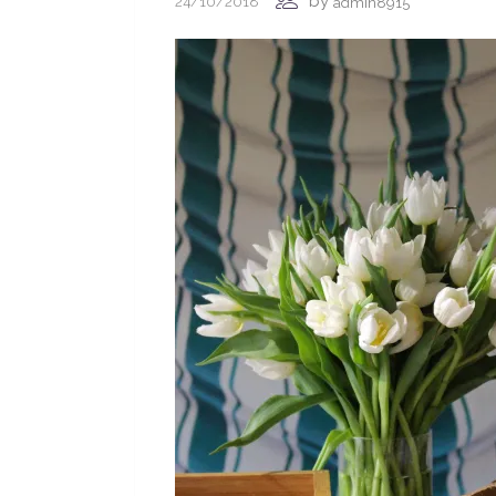
by
24/10/2018
admin8915