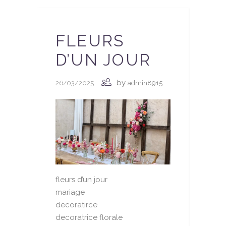
FLEURS
D’UN JOUR
by
26/03/2025
admin8915
fleurs d’un jour
mariage
decoratirce
decoratrice florale