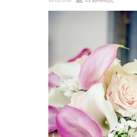
by
16/03/2018
admin8915