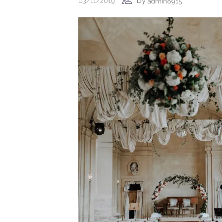
by
03/11/2019
admin8915