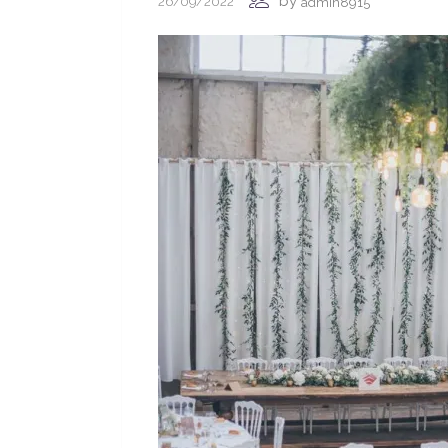
by
26/09/2022
admin8915