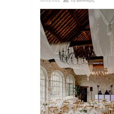
by
26/03/2025
admin8915