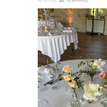
by
05/01/2023
admin8915