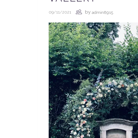
by
09/11/2021
admin8915