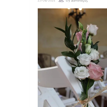
by
27/04/2021
admin8915