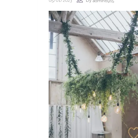
by
05/01/2023
admin8915